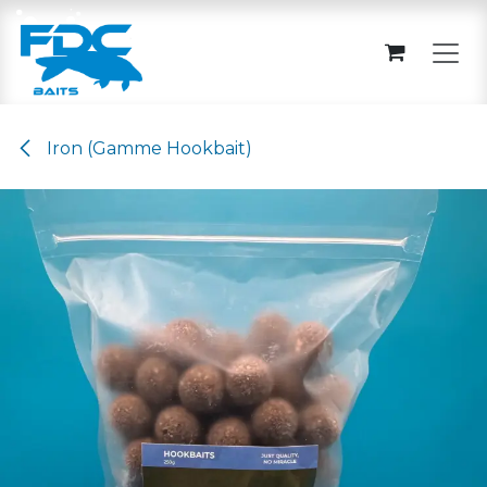
Se rendre au contenu
Iron (Gamme Hookbait)